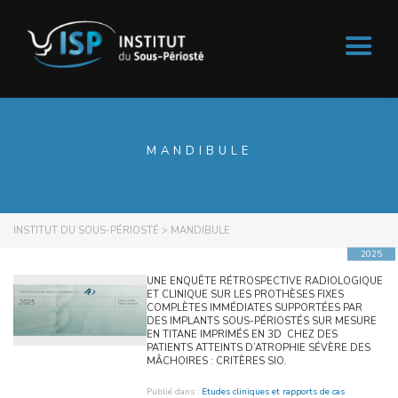
MANDIBULE
INSTITUT DU SOUS-PÉRIOSTÉ
>
MANDIBULE
2025
UNE ENQUÊTE RÉTROSPECTIVE RADIOLOGIQUE
ET CLINIQUE SUR LES PROTHÈSES FIXES
COMPLÈTES IMMÉDIATES SUPPORTÉES PAR
DES IMPLANTS SOUS-PÉRIOSTÉS SUR MESURE
EN TITANE IMPRIMÉS EN 3D CHEZ DES
PATIENTS ATTEINTS D’ATROPHIE SÉVÈRE DES
MÂCHOIRES : CRITÈRES SIO.
Publié dans :
Etudes cliniques et rapports de cas